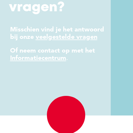
vragen?
Misschien vind je het antwoord
bij onze
veelgestelde vragen
Of neem contact op met het
Informatiecentrum
.